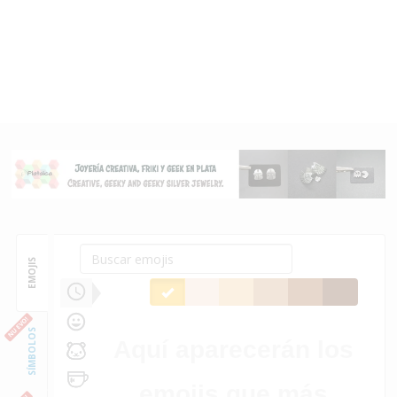
EMOJIS
NUEVO!
SÍMBOLOS
Aquí aparecerán los
emojis que más