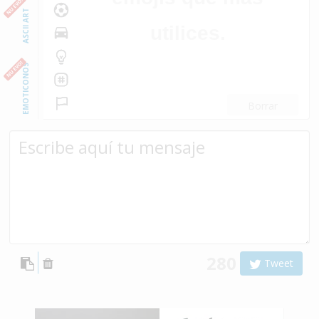
NUEVO!
ASCII ART
utilices.
NUEVO!
EMOTICONOS
Borrar
280
Tweet