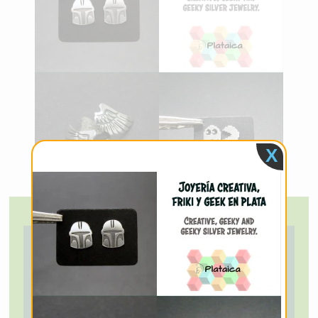
X
Cómo solicitar
que se creen
nuevos emojis a