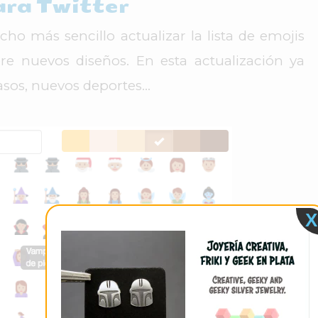
ara Twitter
ho más sencillo actualizar la lista de emojis
re nuevos diseños. En esta actualización ya
sos, nuevos deportes...
X