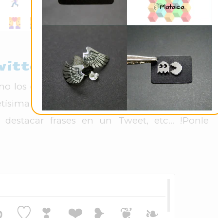
witter
omo los que ya conoces de "
Símbolos Twitter
",
etísima colección de símbolos unicode para
 destacar frases en un Tweet, etc... !Ponle