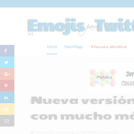
Inicio
Hashflags
Tienda Online
Nueva versión
con mucho má
Publicado por
Ivan Rodriguez
/
@TwittBoy
el
23/10/17