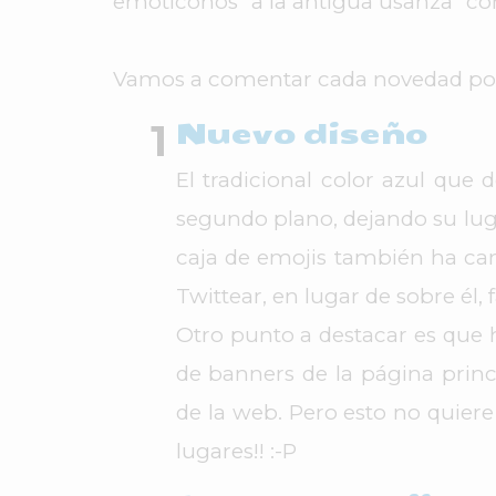
emoticonos "a la antigua usanza" co
Vamos a comentar cada novedad por 
Nuevo diseño
El tradicional color azul que
segundo plano, dejando su lugar
caja de emojis también ha ca
Twittear, en lugar de sobre él, 
Otro punto a destacar es que
de banners de la página prin
de la web. Pero esto no quier
lugares!! :-P