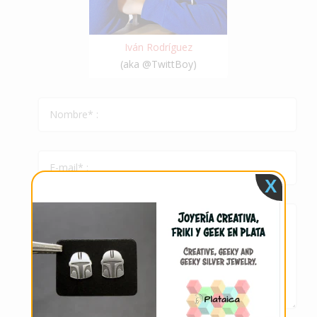
Iván Rodríguez
(aka @TwittBoy)
X